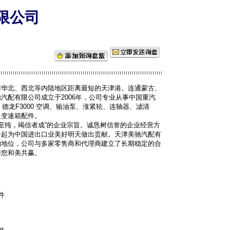
限公司
与华北、西北等内陆地区距离最短的天津港。连通蒙古、
汽配有限公司成立于2006年，公司专业从事中国重汽
德龙F3000 空调、输油泵、涨紧轮、连轴器、滤清
及变速箱配件。
至纯，竭信者成”的企业宗旨。诚恳树信誉的企业经营方
一起为中国进出口业美好明天做出贡献。天津美驰汽配有
的地位，公司与多家零售商和代理商建立了长期稳定的合
与您和美共赢。
件